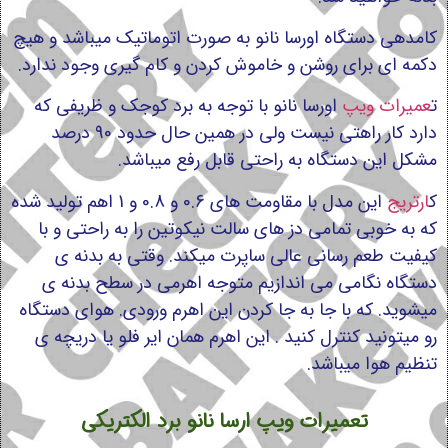
کامدهی دستگاه اورسا نانو به صورت اتوماتیک میباشد و هیچ
دکمه ای برای روشن و خاموش کردن و کام گیری وجود ندارد.
ت
عمیرات ویپ
اورسا نانو با توجه به برد کوجک و ظریفی که
دارد کار راهتی نیست ولی در همین حال حدود 90 درصد
مشکل این دستگاه به راحتی قابل رفع میباشد.
ک
ارتریج
این مدل با مقاومت های 0.6 و 0.8 و 1 اهم تولید شده
که به خوبی تمامی دز های سالت نیکوتین را به راحتی و با
کیفیت طعم رسانی عالی ساپرت میکند. وقتی به بدنه ی
دستگاه نگامی می اندازیم متوجه اهرمی در سطح بدنه ی
میشوید. که با جا به جا کردن این اهرم ورودی. هوای دستگاه
رو میتونید کنترل کنید . این اهرم همان ایر فلو یا دریچه ی
تنظیم هوا میباشد.
تعمیرات ویپ ارسا نانو برد الکتریکی