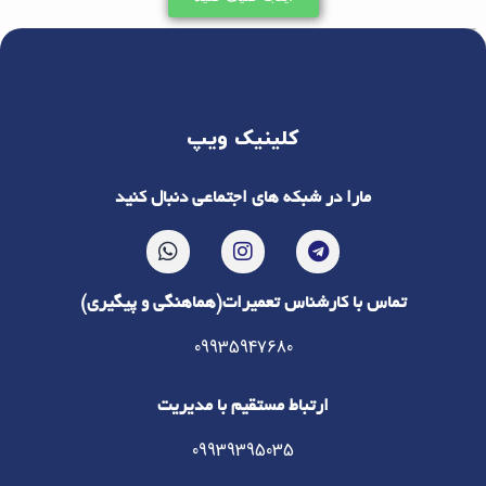
کلینیک ویپ
مارا در شبکه های اجتماعی دنبال کنید
تماس با کارشناس تعمیرات(هماهنگی و پیگیری)
09935947680
ارتباط مستقیم با مدیریت
09939395035