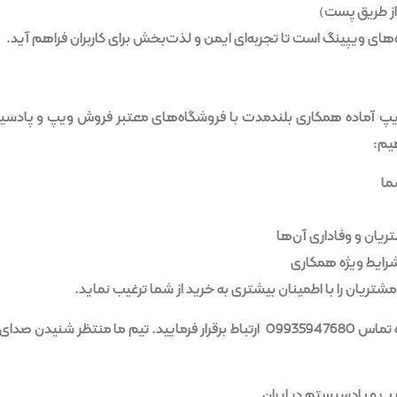
از طریق پست)
ای ویپینگ است تا تجربه‌ای ایمن و لذت‌بخش برای کاربران فراهم آید.
ک ویپ آماده همکاری بلندمدت با فروشگاه‌های معتبر فروش ویپ و پادس
هیم:
ما
ریان و وفاداری آن‌ها
شرایط ویژه همکاری
شتریان را با اطمینان بیشتری به خرید از شما ترغیب نماید.
یا شماره تماس 09935947680 ارتباط برقرار فرمایید. تیم ما منتظر شن
 و پادسیستم در ایران