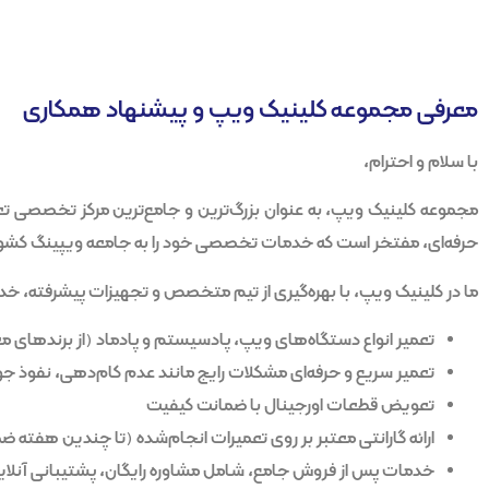
معرفی مجموعه کلینیک ویپ و پیشنهاد همکاری
با سلام و احترام،
مجموعه
کلینیک ویپ
، به عنوان بزرگ‌ترین و جامع‌ترین مرکز تخصصی ت
حرفه‌ای، مفتخر است که خدمات تخصصی خود را به جامعه ویپینگ کشور
ما در کلینیک ویپ، با بهره‌گیری از تیم متخصص و تجهیزات پیشرفته، خدمات
تعمیر انواع دستگاه‌های ویپ، پادسیستم و پادماد (از برندهای معتبر مانند sso، Uwell، GeekVape
تعمیر سریع و حرفه‌ای مشکلات رایج مانند عدم کام‌دهی، نفوذ 
تعویض قطعات اورجینال با ضمانت کیفیت
ارائه گارانتی معتبر بر روی تعمیرات انجام‌شده (تا چندین هفته 
خدمات پس از فروش جامع، شامل مشاوره رایگان، پشتیبانی آنل