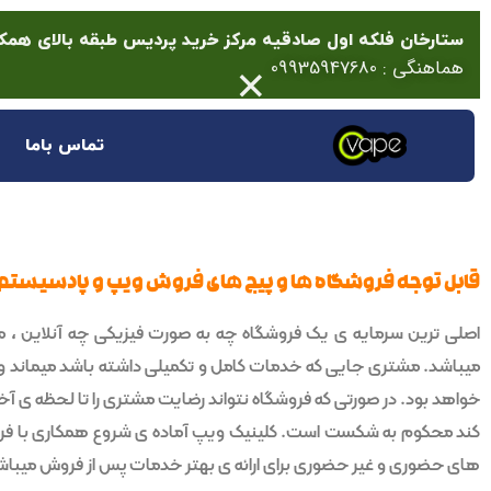
ستارخان فلکه اول صادقیه مرکز خرید پردیس طبقه بالای همکف پلاک 14 (انتها
×
هماهنگی : 09935947680
تماس باما
قابل توجه فروشگاه ها و پیج های فروش ویپ و پادسیستم
اصلی ترین سرمایه ی یک فروشگاه چه به صورت فیزیکی چه آنلاین ، 
میباشد. مشتری جایی که خدمات کامل و تکمیلی داشته باشد میماند و و
خواهد بود. در صورتی که فروشگاه نتواند رضایت مشتری را تا لحظه ی آ
کند محکوم به شکست است. کلینیک ویپ آماده ی شروع همکاری با فر
های حضوری و غیر حضوری برای ارائه ی بهتر خدمات پس از فروش میباش