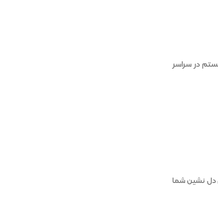
یستم در سراسر
یدن صدای دل نشین شما