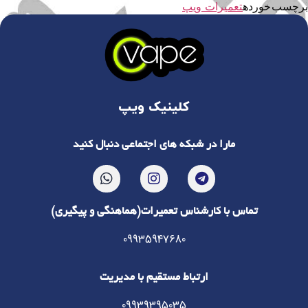
برچسب خورده
تعمیرات ویپ
کلینیک ویپ
مارا در شبکه های اجتماعی دنبال کنید
تماس با کارشناس تعمیرات(هماهنگی و پیگیری)
09935947680
ارتباط مستقیم با مدیریت
09939395035