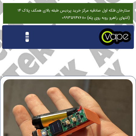
ستارخان فلکه اول صادقیه مرکز خرید پردیس طبقه بالای همکف پلاک 14
(انتهای راهرو روبه روی پله) 09935947680
تماس باما
درخواست تعمیرات ویپ
نقد و بررسی