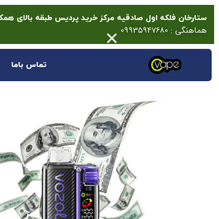
ستارخان فلکه اول صادقیه مرکز خرید پردیس طبقه بالای همکف پلاک 14 (انتها
×
هماهنگی : 09935947680
تماس باما