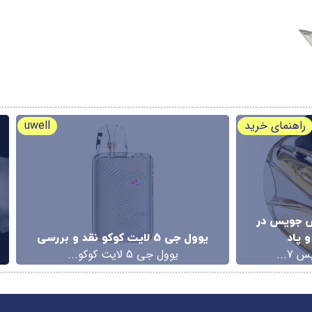
راهنمای خرید
uwell
ش جویس در
 پاد
یوول جی 5 لایت کوکو نقد و بررسی
7...
یوول جی 5 لایت کوکو...