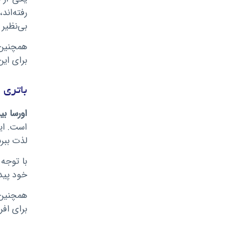
رفته‌اند
بی‌نظیر 
برای این
باتری 
اورسا بیب
است. این
لذت ببرن
خود پید
همچنین،
برای افر