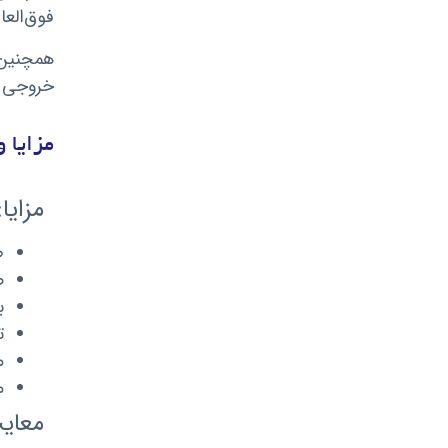
فوق‌العا
همچنین 
خروجی د
مزایا 
مزایا:
ط
ص
باتر
تو
م
م
معای