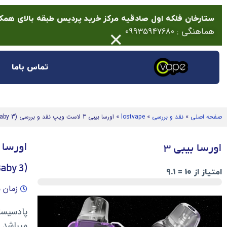
ستارخان فلکه اول صادقیه مرکز خرید پردیس طبقه بالای همکف پلاک 14 (انتها
×
هماهنگی : 09935947680
تماس باما
صفحه اصلی
»
نقد و بررسی
»
lostvape
»
اورسا بیبی 3 لاست ویپ نقد و بررسی (Lost Vape Ursa Baby 3)
اورسا بیبی 3 لاست 
اورسا بیبی 3
(Lost Vape Ursa Baby 3)
امتیاز از 10 = 9.1
زمان مطال
پادسیس
میباشد ک