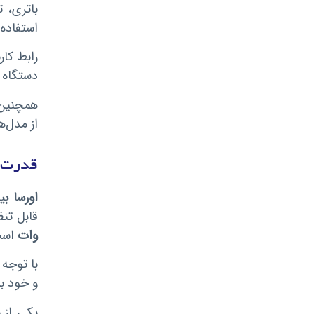
باتری، 
استفاده ا
رابط کا
دستگاه ب
همچنین،
از مدل‌ه
قدرت و
اورسا بیب
قابل تن
وات
است
و خود برند اورسا 
یکی از 