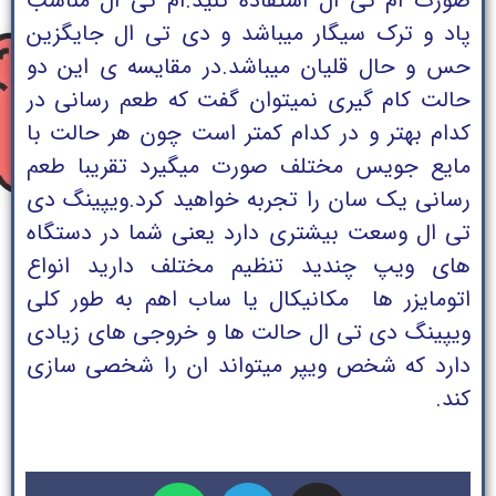
صورت ام تی ال استفاده کنید.
ام تی ال مناسب
پاد و ترک سیگار میباشد و دی تی ال جایگزین
حس و حال قلیان میباشد.
در مقایسه ی این دو
حالت کام گیری نمیتوان گفت که طعم رسانی در
کدام بهتر و در کدام کمتر است چون هر حالت با
مایع جویس مختلف صورت میگیرد تقریبا طعم
رسانی یک سان را تجربه خواهید کرد.
ویپینگ دی
تی ال وسعت بیشتری دارد یعنی شما در دستگاه
های ویپ چندید تنظیم مختلف دارید انواع
اتومایزر ها مکانیکال یا ساب اهم به طور کلی
ویپینگ دی تی ال حالت ها و خروجی های زیادی
دارد که شخص ویپر میتواند ان را شخصی سازی
کند.