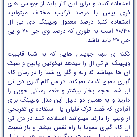
استفاده کنید و برای این کار باید از جویس های
فری بیس با درصد ترکیب مختلف میتوانید
استفاده کنید درصد معمول ویپینگ دی تی ال
70/30 است به طوری که درصد وی جی 70 و پی
جی 30 باید باشد.
نکته ی مهم جویس هایی که به شما قابلیت
ویپینگ ام تی ال را میدهد نیکوتین پایین و سبک
ان ها میباشد که ریه و گلو ی شما را در زمان کام
گیری عمیق اذیت نمیکند. در مل کام گیری دی تی
ال شما حجم بخار بیشتر و طعم رسانی خوبی را
دارید و به همین دو دلیل این مدل ویپینگ برای
افرادی که قصد ترک قلیان یا استفاده ی تفریحی
از ویپ را دارند میتوانند استفاده کنند.
در دی تی
ال کام گیری عموما با راه نفس بیشتر و باز نسبت
به دی تی ال صورت میگیرید و به همین دلیل