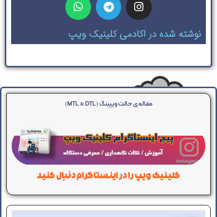
نوشته شده در اکادمی کلینیک ویپ
مقاله ی حالت ویپینگ (MTL & DTL)
کلینیک ویپ را در اینستاگرام دنبال کنید