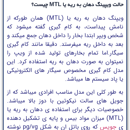
حالت ویپینگ دهان به ریه یا MTL چیست؟
ویپنگ دهان به ریه یا (MTL) همان طورکه از
نامش پیداست، به کام گیری گفته میشود که
شخص ویپر ابتدا بخار را داخل دهان جمع میکند و
بعد به داخل ریه میفرستد. دقیقا مانند کام گیری
سیگار.
اما تمام بخارهای تولید شده از ویپ را
نمیتوان به صورت دهان به ریه استفاده کرد. این
مدل کام گیری مخصوص سیگار های الکترونیکی
یا پاد سیستم ها میباشد.
به طور کلی این مدل مناسب افرادی میباشد که از
جویل های سالت نیکوتین با دوز بالا میباشد.
خصوصیات دیگر برای استفاده ی دهان به ریه یا
(MTL) میزان مواد بیس و پایه ی تشکیل دهنده
ی
جویس
که روی باتل ان به شکل pg/vg نوشته