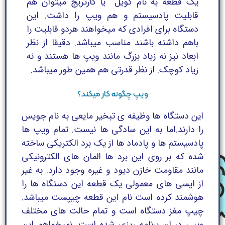
یک قطعه به نام کویل یا کارتریج میتوان هم
قابلیت پادسیستم و هم ویپ را داشت. این
دستگاه برای افرادی که میخواهند هردو قابلیت را
باهم داشته باشند مناسب میباشد. دقیقا از نظر
ابعاد نیز نه زیاد بزرگ مانند ویپ ها هستند و نه
زیاد کوچک. از نظر قدرتی هم همین طور میباشد.
ویپ چگونه کار میکند؟
این دستگاه ها وظیفه ی تبخیر مایعی به نام جویس
را دارند.اما به این سادگی ها نیست. تمام ویپ ها
پادسیستم ها و پادماد ها از یک برد الکتریکی ساخته
شده که بر روی این برد ها المان های الکترونیکی
مانند مقاومت خازن دیود و غیره وجود دارد. به غیر
از ایسی های معمولی یک قطعه این دستگاه ها را
هوشمند کرده است نام این قطعه چیپست میباشد.
چیپ مغز دستگاه است و تمام حالت های مختلف
ویپی در ان برنامه ریزی شده است. نمیخواهم این