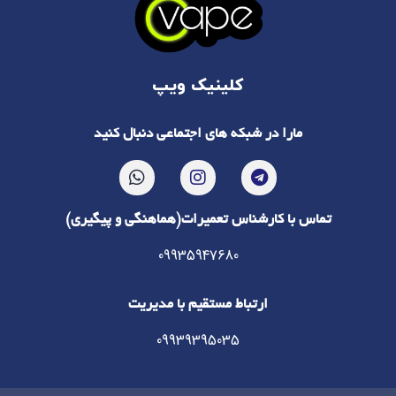
کلینیک ویپ
مارا در شبکه های اجتماعی دنبال کنید
تماس با کارشناس تعمیرات(هماهنگی و پیگیری)
09935947680
ارتباط مستقیم با مدیریت
09939395035