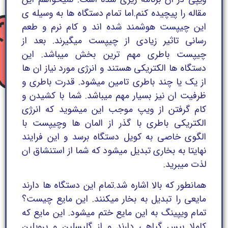
مقاله را پیچیده کنم.اما تمام دستگاه ها به وسیله ی
این چیپست هوشمند شده اند و کام نرم و طعم
رسانی تاثیر زیادی از چیپست میگیرند. بعد از
چیپست باطری مهم ترین بخش میباشد. این
دستگاه ها الکتریکی هستند و انرژی مورد نیاز ان ها
از یک یا چند باطری تامین میشود. قدرت باطری و
ظرفیت ان نیز بسیار مهم میباشد. شما با کشیدن و
کام گرفتن از ویپ موجب این میشوید که انرژی
الکتریکی باطری با گذر از المان ها وچیپست با
الگوی خاصی به کویل دستگاه برسد و این فرایند
نهایتا به بخاری تبدیل میشود که شما از استنشاق ان
لذت میبرید.
همانطور که بالا اشاره شد.تمام این دستگاه ها دارند
مایعی را تبدیل به بخار میکنند. این مایع چیست؟
تمام ویپینگ به این مایع ختم میشود. این مایع که
کاملا بیس گیاهی دارند و از گلیسلین و پروپلین