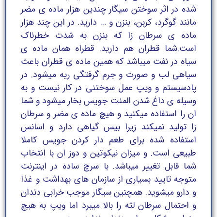
شده در اثر سوختن سیگار چندین هزار ماده ی مضر
مانند گوگرد، کربن، بنزن و … دارید. در این چند هزار
ماده ی سرطان زا که بنزن به شدت خطرناک
است.شما قطران هم دارید. قطراه همان ماده ی
سیاه در نفت میباشد که همین ماده ی قطران باعث
سیاهی لب و صورت و جرم گرفتگی ریه میشود. در
پادسیستم و ویپ عمل سوختنی در کار نیست و به
وسیله ی داغ شدن المنت جویس بخار میشود و شما
ان را استفاده میکنید و هیچ ماده ی مضر و سرطان
زا تولید نمیکند زیرا بیس گیاهی دارد و اسانس
استفاده شده برای طعم دار کردن جویس کاملا
طبیعی است. و میزان نیکوتین و دوز ان با انتخاب
شما قابل تغییر میباشد. با سرچ ساده در اینترنت
متوجه تایید بسیاری از سازمان های بهداشت و غذا
و دارو میشوید. همچنین سیگار موجب خرابی دندان
و احتمال سرطان لثه را بالا میبرد اما ویپ به هیچ