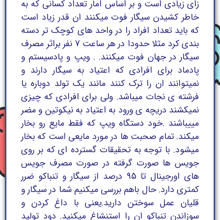
زای زیادی است و بر اساس امار تعداد کسانی که به
خاطر کشیدن سیگار فوت میکنند ان قدر زیاد است
که باید تعداد افراد را در واحد های کوچک تر دسته
بندی کرد مثلا حدودا در هر ساعت 7 نفر براثر مصرف
سیگار در جهان فوت میکنند. . ویپ و پادسیستم و
پادماد برای افرادی که اعتیاد به سیگار دارند و
نمیتوانند ان را ترک کنند مانند یک تولد دوباره یا
فرشته ی نجات میباشد. ولی برای افرادی که چیزی
نمیکشند دریچه ی ورود به اعتیاد به نیکوتین و مضر
مییباشند .خود دستگاه ویپ که فقط مایع رو بخار
میکند. تمام صحبت ها در مورد مایعی است که بخار
میشود. با توجه به تحقیقات گسترده ای که بر روی
جویس ها صورت گرفته در صورت مصرف جویس
های اورجینال تا 95 درصد از سیگار و تنباکو ضرر
کمتری دارد. حال باهم بررسی میکنیم شما در سیگار و
قلیان عمل سوختن دارید.یعنی با داغ کردن و
سوزاندن تنباکو ان را استنشاغ میکنید. دود تولید