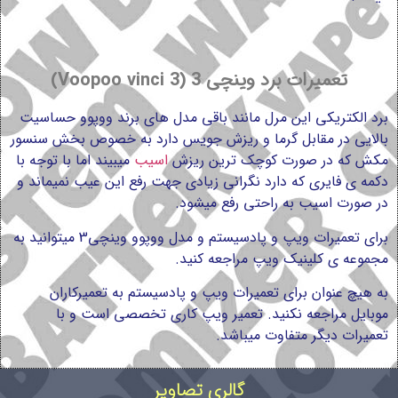
تعمیرات برد وینچی 3 (Voopoo vinci 3)
برد الکتریکی این مرل مانند باقی مدل های برند ووپوو حساسیت
بالایی در مقابل گرما و ریزش جویس دارد به خصوص بخش سنسور
مکش که در صورت کوچک ترین ریزش
اسیب
میبیند اما با توجه با
دکمه ی فایری که دارد نگرانی زیادی جهت رفع این عیب نمیماند و
در صورت اسیب به راحتی رفع میشود.
برای تعمیرات ویپ و پادسیستم و مدل ووپوو وینچی3 میتوانید به
مجموعه ی کلینیک ویپ مراجعه کنید.
به هیچ عنوان برای تعمیرات ویپ و پادسیستم به تعمیرکاران
موبایل مراجعه نکنید. تعمیر ویپ کاری تخصصی است و با
تعمیرات دیگر متفاوت میباشد.
گالری تصاویر