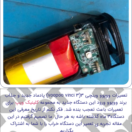
تعمیرات ووپوو وینچی 3(voopoo vinci 3) پادماد جدید و جذاب
برند ووپوو ورود این دستگاه جدید به مجموعه
کلینیک ویپ
برای
تعمیرات باعث تعجب بنده شد. فکر نکنم از تاریخ معرفی این
دستگاه3 ماه گذشته باشه به هر حال ما تصمیم گرفتیم در این
مقاله تجربه ی تعمیر این دستگاه خراب را با شما به اشتراک
بگزاریم.