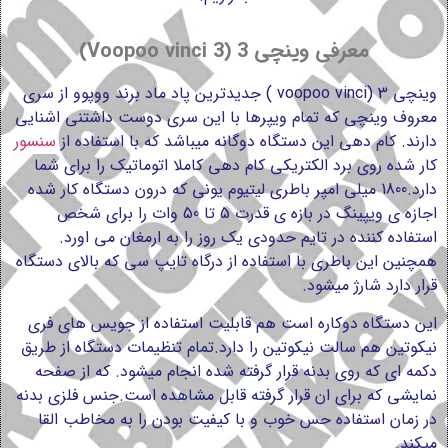
معرفی وینچی 3 (Voopoo vinci 3)
وینچی 3 (
voopoo vinci
) جدیدترین پاد ماد برند ووپوو از سری
معروف وینچی که تمام ویپرها با این سری دوست داشتنی اشنایی
دارند. کام دهی این دستگاه دوگانه میباشد که با استفاده از
سنسور
کار شده روی برد الکتریکی کام دهی کاملا اتوماتیک را برای شما
دارد.
1800 میلی امپر باطری لیتیوم یونی که درون دستگاه کار شده
اجازه ی ویپینگ در بازه ی قدرت 5 تا 50 وات را برای شخص
استفاده کننده در تایم حدودی یک روز را به ارمغان می اورد.
همچنین این باطری با استفاده از درگاه تایپ سی که بالای دستگاه
قرار دارد شارژ میشود.
این دستگاه دوکاره است هم قابلیت استفاده از جویس های فری
نیکوتین هم سالت نیکوتین را دارد.
تمام تنظیمات دستگاه از طریق
دکمه ای که روی بدنه قرار گرفته شده انجام میشود. که از صفحه
نمایشی که برای ان قرار گرفته قابل مشاهده است.
جنس فلزی بدنه
در زمان استفاده حس خوب و با کیفیت بودن را به مخاطب القا
میکند.