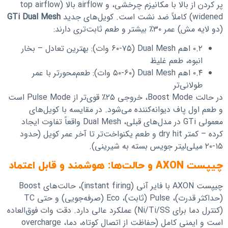
پر کردن از بالا با مکانیزم چرخشی، و airflow بالا (top airflow
widened) کاملاً ضد نشت است. کویل‌های جدید
GTi Dual Mesh
(دو لایه مش) عمر ۳۰٪ بیشتر و طعم ثابت‌تری دارند:
۰.۲ اهم Dual Mesh (۶۰-۷۵ وات): بهترین تعادل – بخار
انبوه، طعم غلیظ
۰.۴ اهم Dual Mesh (۵۰-۶۰ وات): طعم‌محورتر با عمر
طولانی‌تر
در حالت Boost Mode، خروجی ۲۵٪ قوی‌تر از Pulse Mode است
و طعم اول پاف دیوانه‌کننده می‌شود. در مقایسه با کویل‌های
معمولی GTi در مدل‌های قبلی، Dual Mesh واقعاً تفاوت ایجاد
کرده – کمتر dry hit و طعم یکنواخت‌تر تا آخر عمر کویل (حدود
۱۵-۲۰ میلی‌لیتر جویس بسته به شیرینی).
چیپست AXON و حالت‌ها: هوشمند و قابل اعتماد
چیپست AXON با فایر آنی (instant firing)، حالت‌های Boost
(حداکثر قدرت)، Pulse (ثابت)، Eco (صرفه‌جویی) و حتی TC
(کنترل دما برای Ni/Ti/SS) عملکرد عالی دارد. دقت وات فوق‌العاده
است و ایمنی کامل (حفاظت از اتصال کوتاه، دما، overcharge