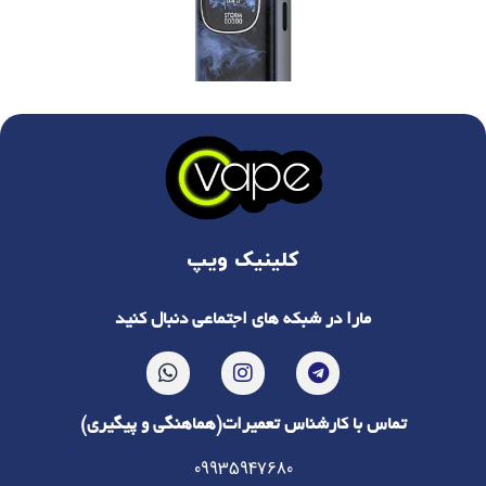
نقد و بررسی پاد سیستم یوول کالیبرن G5
نقد و بررسی پاد سیستم یوول کالیبرن G5 جامع و...
کلینیک ویپ
مارا در شبکه های اجتماعی دنبال کنید
تماس با کارشناس تعمیرات(هماهنگی و پیگیری)
09935947680