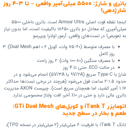
باتری و شارژ: ۵۵۰۰ میلی‌آمپر واقعی – تا ۳-۴ روز
شارژدهی!
اینجا نقطه قوت اصلی Armour Ultra است: باتری داخلی ۵۵۰۰
میلی‌آمپری که معادل دو باتری ۱۸۶۵۰ باکیفیت است، اما بدون نیاز
به تعویض! در تست‌های واقعی: آرمور اولترا ویپرسو
با مصرف متوسط (۶۰-۷۵ وات، کویل ۰.۲ اهم Dual Mesh): ۳
روز کامل
با مصرف سنگین (۸۰-۱۰۰ وات): ۲ روز راحت
در حالت ECO: حتی تا ۴ روز
شارژ با Type-C سریع (۹V/۲A یا ۵V/۳A) انجام می‌شود و در
حدود ۱.۵-۲ ساعت فول می‌شود (هرچند در برخی تست‌ها حداکثر
۱.۱۷ آمپر کشید، اما همچنان سریع است). چیپست AXON مدیریت
باتری عالی دارد و حتی در ۱۰٪ آخر، افت ولتاژ محسوسی ندارد.
اتومایزر iTank T و کویل‌های GTi Dual Mesh:
طعم و بخار در سطح جدید
تانک iTank T با ظرفیت ۶ میلی‌لیتر (۲ میلی‌لیتر در نسخه TPD)،