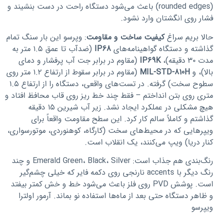
(rounded edges) باعث می‌شود دستگاه راحت در دست بنشیند و
فشار روی انگشتان وارد نشود.
حالا بریم سراغ
کیفیت ساخت و مقاومت
: وپرسو این بار سنگ تمام
گذاشته و دستگاه گواهینامه‌های
IP68
(ضدآب تا عمق ۱.۵ متر به
مدت ۳۰ دقیقه)،
IP69K
(مقاوم در برابر جت آب پرفشار و دمای
بالا)، و
MIL-STD-810H
(مقاوم در برابر سقوط از ارتفاع ۱.۲ متر روی
سطوح سخت) گرفته. در تست‌های واقعی، دستگاه را از ارتفاع ۱.۵
متری روی بتن انداختم – فقط چند خط ریز روی قاب محافظ افتاد و
هیچ مشکلی در عملکرد ایجاد نشد. زیر آب شیرین ۱۵ دقیقه
گذاشتم و کاملاً سالم کار کرد. این سطح مقاومت واقعاً برای
ویپرهایی که در محیط‌های سخت (کارگاه، کوهنوردی، موتورسواری،
کنار دریا) ویپ می‌کنند، یک انقلاب است.
رنگ‌بندی هم جذاب است: Emerald Green، Black، Silver و چند
رنگ دیگر با accents نارنجی روی دکمه فایر که خیلی چشم‌گیر
است. پوشش PVD روی فلز باعث می‌شود خط و خش کمتر بیفتد
و ظاهر دستگاه حتی بعد از ماه‌ها استفاده نو بماند. آرمور اولترا
ویپرسو