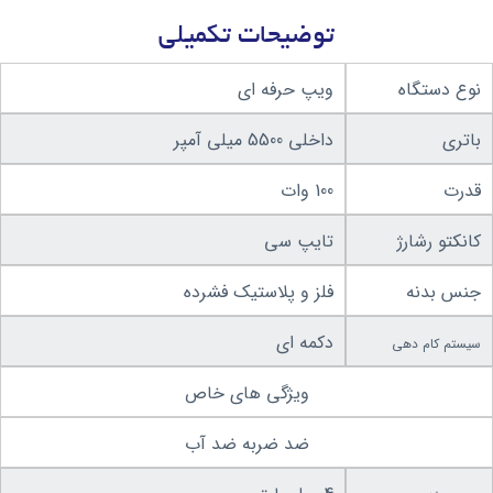
توضیحات تکمیلی
نوع دستگاه
ویپ حرفه ای
باتری
داخلی 5500 میلی آمپر
قدرت
100 وات
کانکتو رشارژ
تایپ سی
جنس بدنه
فلز و پلاستیک فشرده
دکمه ای
سیستم کام دهی
ویژگی های خاص
ضد ضربه ضد آب