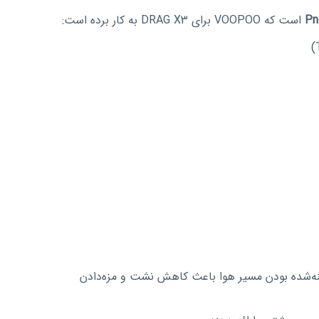
Pn
است که VOOPOO برای DRAG X3 به کار برده است:
‌کند که طراحی ۴ لایه ضد نشت (4-layer leak-proof) و بهینه‌شده بودن مسیر هوا باعث کاهش نشت و مزه‌دادن