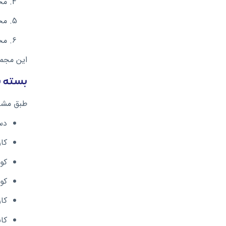
محاف
محاف
محاف
این مجمو
بسته بن
طبق مشخصات رس
دستگاه X3
کارتریج ۵
کویل  X 0.15 Ω
کویل  Ω
کارت
کابل 