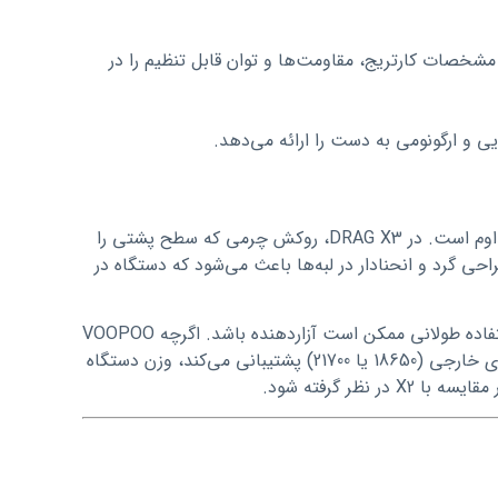
حه مشخصات مدل X3 اعلام کرده است که مشخصات کارتریج، مقاومت‌ها و توان قابل تنظیم را در
یکی از نکات مهم در طراحی دستگاه ویپ، راحتی در دست گرفتن و استفاده مداوم است. در DRAG X3، روکش چرمی که سطح پشتی را
گرد و انحنادار در لبه‌ها باعث می‌شود که دستگاه در
نکته دیگر، وزن و ابعاد دستگاه است که هر چه بزرگ‌تر و ضخیم‌تر باشد، در استفاده طولانی ممکن است آزاردهنده باشد. اگرچه VOOPOO
به وزن دقیق کامل دستگاه با باتری اشاره نکرده است، از آنجا که X3 از یک باتری خارجی (18650 یا 21700) پشتیبانی می‌کند، وزن دستگاه
ظر گرفته شود.