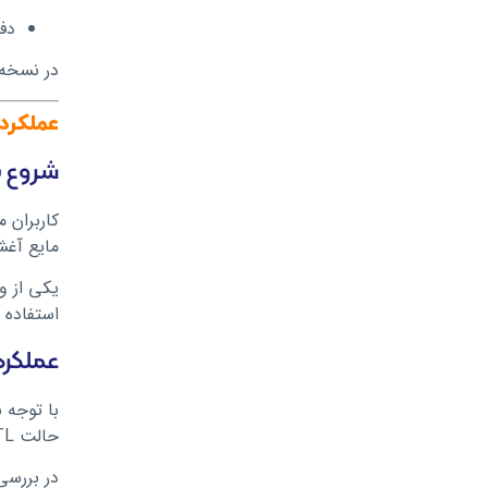
دف
در نسخه TPD، ظرفیت کارتریج به ۲ میلی‌لیتر کاهش می
عملکرد 
شروع به
کاربران م
مایع آغشته شود (priming). این کار برای ج
استفاده ر
عملکرد 
حالت DTL دارد. کویل‌های PnP X طراحی شده‌اند تا طعم‌دهی یکنواخت و طول عمر بیشتر ارائه دهند، بر مبنای ادعای ووپوو