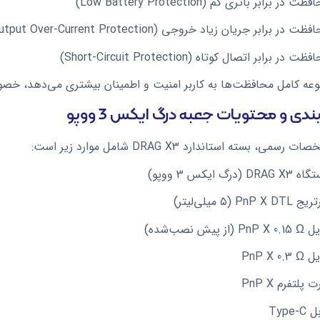
ظت در برابر باتری کم (Low Battery Protection)
ظت در برابر جریان زیاد خروجی (Output Over-Current Protection)
ظت در برابر اتصال کوتاه (Short-Circuit Protection)
عه کامل محافظت‌ها به کاربر امنیت و اطمینان بیشتری می‌دهد، خصوصا
دی و محتویات جعبه درگ ایکس 3 ووپو
می، بسته استاندارد DRAG X3 شامل موارد زیر است:
DRAG  (درگ ایکس 3 ووپو)
PnP X DTL ( میلی‌لیتر)
PnP (از پیش نصب‌شده)
PnP X 0.3
 پلتفرم PnP X
Type-C