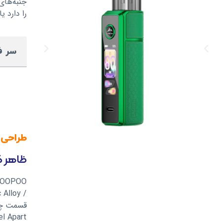
جنبه‌های
را دارد ی
سر ف
طراحی ظ
ظاهر ک
/ Zinc Alloy) و روکش چرمی با کیفیت برای ایجاد ظاهری لوکس و در عین حال مقاوم.
Leather, A Feel Apart