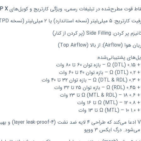
قاط قوت مطرح‌شده در تبلیغات رسمی، ویژگی کارتریج و کویل‌های
P X
ریج: ۵ میلی‌لیتر (نسخه استاندارد) یا ۲ میلی‌لیتر (نسخه TPD)
 پر کردن: Side Filling (پر کردن از کنار)
ا (Airflow): از بالا (Top Airflow)
یل‌های پشتیبانی‌شده:
ازه توان 60 تا 80 وات
زه توان 40 تا 60 وات
– بازه توان 32 تا 40 وات
ازه توان 25 تا 32 وات
Ω (MTL & تا 23 وات
Ω (MT تا 16 وات
Ω (MT تا 13 وات
VOOPOO ادعا می
ی‌شود. درگ ایکس 3 ووپو