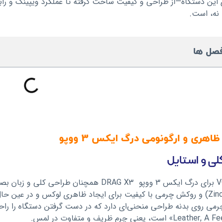
 این دستگاه—از طراحی و کیفیت ساخت گرفته تا عملکرد ویپینگ و رابط ک
ا نه، است.
صل ها
اهری و ارگونومی درگ ایکس 3 ووپو
لی و استایل
» است، یعنی چرم ظریف و متفاوت در لمس.