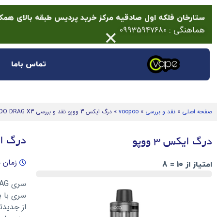
ستارخان فلکه اول صادقیه مرکز خرید پردیس طبقه بالای همکف پلاک 14 (انتها
×
هماهنگی : 09935947680
تماس باما
صفحه اصلی
»
نقد و بررسی
»
voopoo
»
درگ ایکس 3 ووپو نقد و بررسی VOOPOO DRAG X3
درگ ایکس 3 ووپو نقد و 
درگ ایکس 3 ووپو
زمان مطال
امتیاز از 10 = 8
سری با ب
از جدیدت