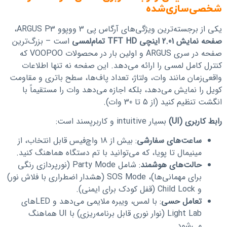
شخصی‌سازی‌شده
یکی از برجسته‌ترین ویژگی‌های آرگاس پی 3 ووپوو ARGUS P3،
صفحه نمایش 2.01 اینچی TFT HD تمام‌لمسی
است – بزرگ‌ترین
صفحه در سری ARGUS و اولین بار در محصولات VOOPOO که
کنترل کامل لمسی را ارائه می‌دهد. این صفحه نه تنها اطلاعات
واقعی‌زمان مانند وات، ولتاژ، تعداد پاف‌ها، سطح باتری و مقاومت
کویل را نمایش می‌دهد، بلکه اجازه می‌دهد وات را مستقیماً با
انگشت تنظیم کنید (از 5 تا 30 وات).
رابط کاربری (UI)
بسیار intuitive و کاربرپسند است:
ساعت‌های سفارشی
: بیش از 18 واچ‌فیس قابل انتخاب، از
مینیمال تا پویا، که می‌توانید با تم دستگاه هماهنگ کنید.
حالت‌های هوشمند
: شامل Party Mode (نورپردازی رنگی
برای مهمانی‌ها)، SOS Mode (هشدار اضطراری با فلاش نور)
و Child Lock (قفل کودک برای ایمنی).
تعامل حسی
: با لمس، ویبره ملایمی می‌دهد و LEDهای
Light Lab (نوار نوری قابل برنامه‌ریزی) با UI هماهنگ
می‌شود.