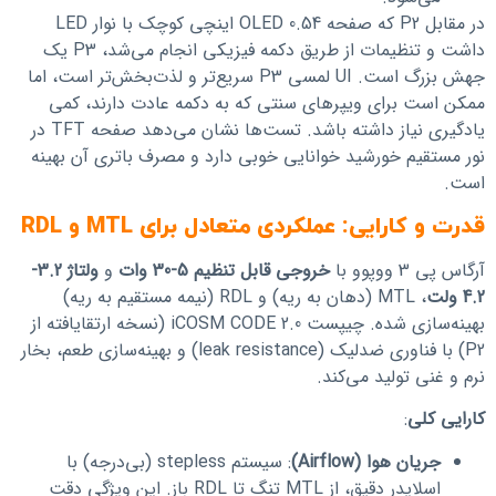
در مقابل P2 که صفحه OLED 0.54 اینچی کوچک با نوار LED
داشت و تنظیمات از طریق دکمه فیزیکی انجام می‌شد، P3 یک
جهش بزرگ است. UI لمسی P3 سریع‌تر و لذت‌بخش‌تر است، اما
ممکن است برای ویپرهای سنتی که به دکمه عادت دارند، کمی
یادگیری نیاز داشته باشد. تست‌ها نشان می‌دهد صفحه TFT در
نور مستقیم خورشید خوانایی خوبی دارد و مصرف باتری آن بهینه
است.
قدرت و کارایی: عملکردی متعادل برای MTL و RDL
آرگاس پی 3 ووپوو با
خروجی قابل تنظیم 5-30 وات
و
ولتاژ 3.2-
4.2 ولت
، MTL (دهان به ریه) و RDL (نیمه مستقیم به ریه)
بهینه‌سازی شده. چیپست iCOSM CODE 2.0 (نسخه ارتقایافته از
P2) با فناوری ضدلیک (leak resistance) و بهینه‌سازی طعم، بخار
نرم و غنی تولید می‌کند.
کارایی کلی
:
جریان هوا (Airflow)
: سیستم stepless (بی‌درجه) با
اسلایدر دقیق، از MTL تنگ تا RDL باز. این ویژگی دقت