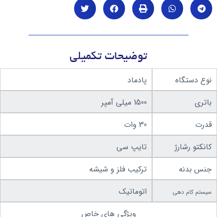
توضیحات تکمیلی
نوع دستگاه
پادماد
باتری
1500 میلی آمپر
قدرت
30 وات
کانکتو رشارژ
تایپ سی
جنس بدنه
ترکیب فلز و شیشه
اتوماتیک
سیستم کام دهی
ویژگی های خاص