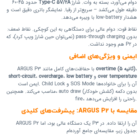
دوام می‌آورد، بسته به وات. شارژ
Type-C 5V/2A
حدود 45-60
دقیقه طول می‌کشد – سریع‌تر از رقبا. نمایشگر باتری دقیق است و
هشدار low-battery با ویبره می‌دهد.
نقاط قوت: دوام عالی برای دستگاهی به این کوچکی. نقاط ضعف:
بدون pass-through charging (نمی‌توان حین شارژ ویپ کرد)، که
در P2 هم وجود نداشت.
ایمنی و ویژگی‌های اضافی
،
overtime (5 ثانیه)
ARGUS P3 با حفاظت‌های کامل مانند
over temperature
و
low battery
،
overcharge
،
short-circuit
ایمن است. Child Lock و SOS Mode آن را برای خانواده‌ها
مناسب می‌کند. همچنین، auto draw (کشش خودکار) بدون دکمه
fire، راحتی را افزایش می‌دهد.
مقایسه با ARGUS P2: پیشرفت‌های کلیدی
ARGUS P2 یک دستگاه عالی بود، اما P3 آن را ارتقا داده. در
جدول زیر، مقایسه‌ای جامع آورده‌ام: