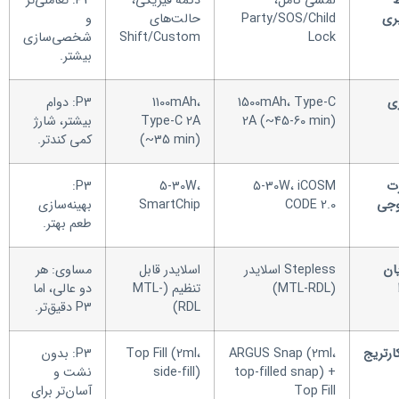
ط
لمسی کامل،
دکمه فیزیکی،
P3: تعاملی‌تر
بری
Party/SOS/Child
حالت‌های
و
Lock
Shift/Custom
شخصی‌سازی
بیشتر.
ری
1500mAh، Type-C
1100mAh،
P3: دوام
2A (~45-60 min)
Type-C 2A
بیشتر، شارژ
(~35 min)
کمی کندتر.
ت
5-30W، iCOSM
5-30W،
P3:
جی
CODE 2.0
SmartChip
بهینه‌سازی
طعم بهتر.
ان
Stepless اسلایدر
اسلایدر قابل
مساوی: هر
(MTL-RDL)
تنظیم (MTL-
دو عالی، اما
RDL)
P3 دقیق‌تر.
ارتریج
ARGUS Snap (2ml،
Top Fill (2ml،
P3: بدون
top-filled snap) +
side-fill)
نشت و
Top Fill
آسان‌تر برای