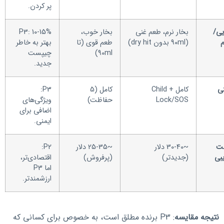
پر کردن.
یی/
بخار نرم، طعم غنی
بخار خوب،
P3: 10-15%
(90ml بدون dry hit)
طعم قوی (تا
بهتر به خاطر
90ml)
چیپست
جدید.
نی
کامل + Child
کامل (5
P3:
Lock/SOS
حفاظت)
ویژگی‌های
اضافی برای
ایمنی.
ت
~30-40 دلار
~25-35 دلار
P2:
یبی
(جدیدتر)
(پرفروش)
اقتصادی‌تر،
اما P3
ارزشمندتر.
نتیجه مقایسه
: P3 برنده مطلق است، به خصوص برای کسانی که