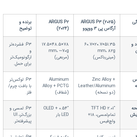
گی
ARGUS P3 (2025)
ARGUS P2
برنده و
آرگاس پی 3 ووپوو
(2024)
توضیح
د و
51.35×20.7×60.7
78×48.5×17.5
P3: فشرده‌تر
mm، 82g
mm، ~70g
و
(مینی‌باکس)
(مربعی)
ارگونومیک‌تر
برای حمل.
س
Zinc Alloy +
Aluminum
P3: لوکس‌تر
ه
Leather/Aluminum
Alloy + PCTG
با بافت چرم/
(دو نسخه)
(شفاف)
فلز.
حه
2.01″ TFT HD
0.54″ OLED +
P3: لمسی و
یش
تمام‌لمسی، 18+
LED بار
بزرگ‌تر، UI
واچ‌فیس
پیشرفته‌تر.