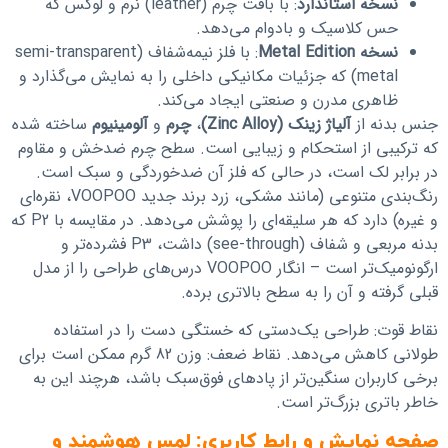
نسخه استاندارد
: با بافت چرم (leather) نرم و لوکس که
حس کلاسیک و بادوام می‌دهد.
نسخه Metal Edition
: با فلز نیمه‌شفاف (semi-transparent
metal) که جزئیات مکانیکی داخلی را به نمایش می‌گذارد و
ظاهری مدرن و صنعتی ایجاد می‌کند.
جنس بدنه از
آلیاژ زینک (Zinc Alloy)
،
چرم
و
آلومینیوم
ساخته شده
که ترکیبی از استحکام و زیبایی است. سطح چرم ضدخش و مقاوم
در برابر لک است، در حالی که فلز آن ضدخوردگی و سبک است.
رنگ‌بندی متنوعی (مانند مشکی، زرد برند جدید VOOPOO، نقره‌ای
و غیره) دارد که هر سلیقه‌ای را پوشش می‌دهد. در مقایسه با P2 که
بدنه مربعی و شفاف (see-through) داشت، P3 فشرده‌تر و
ارگونومیک‌تر است – انگار VOOPOO درس‌های طراحی را از مدل
قبلی گرفته و آن را به سطح بالاتری برده.
نقاط قوت: طراحی یک‌دستی که خستگی دست را در استفاده
طولانی کاهش می‌دهد. نقاط ضعف: وزن 82 گرم ممکن است برای
برخی کاربران سنگین‌تر از پادهای فوق‌سبک باشد، هرچند این به
خاطر باتری بزرگ‌تر است.
صفحه نمایش و رابط کاربری: لمس هوشمند و