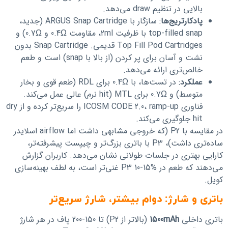
بالایی در تنظیم draw می‌دهد.
پادکارتریج‌ها
: سازگار با ARGUS Snap Cartridge (جدید،
top-filled snap با ظرفیت 2ml، مقاومت 0.4Ω و 0.7Ω) و
Top Fill Pod Cartridges قدیمی. Snap Cartridge بدون
نشت و آسان برای پر کردن (از بالا با snap) است و طعم
خالص‌تری ارائه می‌دهد.
عملکرد
: در تست‌ها، با 0.4Ω برای RDL (طعم قوی و بخار
متوسط) و 0.7Ω برای MTL (hit نرم) عالی عمل می‌کند.
فناوری ICOSM CODE 2.0، ramp-up را سریع‌تر کرده و از dry
hit جلوگیری می‌کند.
در مقایسه با P2 (که خروجی مشابهی داشت اما airflow اسلایدر
ساده‌تری داشت)، P3 با باتری بزرگ‌تر و چیپست پیشرفته‌تر،
کارایی بهتری در جلسات طولانی نشان می‌دهد. کاربران گزارش
می‌دهند که طعم در P3 10-15% غنی‌تر است، به لطف بهینه‌سازی
کویل.
باتری و شارژ: دوام بیشتر، شارژ سریع‌تر
باتری داخلی
1500mAh
(بالاتر از P2) تا 150-200 پاف در هر شارژ