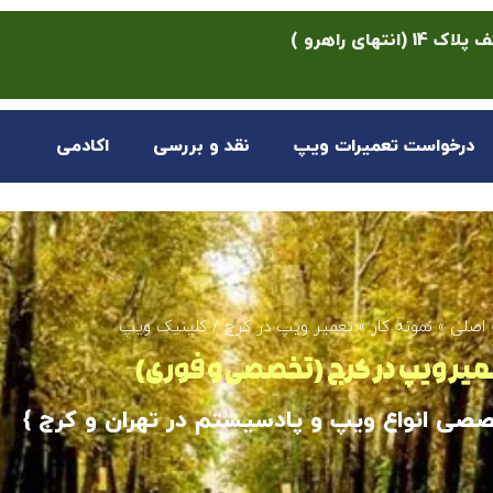
ی راهرو )
درخواست تعمیرات ویپ
نقد و بررسی
اکادمی
اصلی
»
نمونه کار
»
تعمیر ویپ در کرج / کلینیک ویپ
میر ویپ در کرج (تخصصی و فوری)
صصی انواع ویپ و پادسیستم در تهران و کرج }