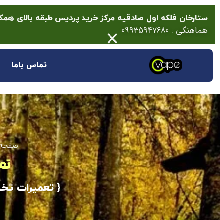
ستارخان فلکه اول صادقیه مرکز خرید پردیس طبقه بالای همکف پلاک 14 (انتها
×
هماهنگی : 09935947680
تماس باما
صفحه 
تع
{ تعمیرات تخ