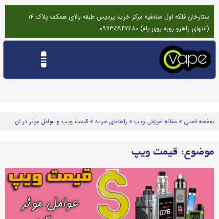
ستارخان فلکه اول صادقیه مرکز خرید پردیس طبقه بالای همکف پلاک 14
(انتهای راهرو روبه روی پله) 09935947680
تماس باما
درخواست تعمیرات ویپ
نقد و بررسی
صفحه اصلی
»
مقاله اموزش ویپ
»
راهنمای خرید
»
قیمت ویپ و عوامل موثر در ان
موضوع: قیمت ویپ