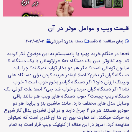
قیمت ویپ و عوامل موثر در آن
زمان مطالعه: 5 دقیقه
دسته بندی: آموزشی
1403/05/03
قطعا در هنگام خرید ویپ یا پادسیستم به این موضوع فکر کردید
که. چه تفاوتی بین یک دستگاه 500 هزارتومانی با یک دستگاه 5
میلیون تومانی است؟ مگر هر دو بخار تولید نمیکنند؟ چرا باید
دستگاه گران تر بخرم؟ اصلا اینقدر هزینه کردن برای دستگاه های
ویپینگ ارزش دارد؟ اگر دستگاه گرانتر بخرم خوب است؟ خراب
نشه؟ اگر دستگاه گران خریدم خراب شد چی؟ اصلا علت گرانی یک
دستگاه ویپ چیست؟ خوب دستگاه های ویپ هم مانند باقی
وسایل مدل های مختلف دارد. مانند ماشین بنز و پراید! هر دو
خودرو هستند هر دو 4 چرخ دارند و در قبال فشردن پدال گاز شروع
به حرکت میکنند. اما تفاوت بین ان ها ان قدری است که نمیتوان
مقایسه کرد. امروز در این مقاله از کلینیک ویپ قرار است به تمام
این سوال ها پاسخ دهیم .