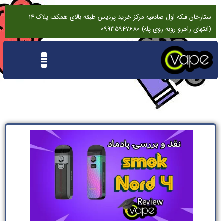
ستارخان فلکه اول صادقیه مرکز خرید پردیس طبقه بالای همکف پلاک 14
(انتهای راهرو روبه روی پله) 09935947680
تماس باما
درخواست تعمیرات ویپ
نقد و بررسی