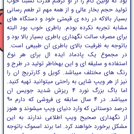
بود که اولین کام را از او گرفتم قدرت نسبتا خوب
تولید حجم بخار عالی و از همه مهم تر طعم رسانی
بسیار بالاکه در رده ی قیمتی خود و دستگاه های
مشابه تجربه نکرده بودم. باطری خوب بود البته
برای مصرف سالت نگهداری باطری بسیار بالا بود و
باتوجه به ظرفیت بالای باطری ان طبیعی است.
در مجموع یک پادماد ایده ال برای هر نوع
استفاده و سلیقه ای و این بهخاطر تولید در طرح و
رنگ های مختلف میباشد. کویل و کارتریج ان را
نیز از هر ویپ شاپی به راحتی میتوانید تهیه کنید.
اما باگ بزرگ نورد 4 ریزش شدید جویس ان
میباشد. در 4 سال سابقه ی فروشی که دارم 90
درصد دوستانی که وارد دنیای ویپ میشوند و هنوز
از نگهداری صحیح ویپ اطلاعی ندارند به این
مشکل برخورد خواهند کرد. اما برند اسموک باتوجه