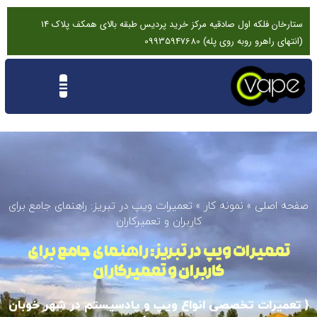
ستارخان فلکه اول صادقیه مرکز خرید پردیس طبقه بالای همکف پلاک 14
(انتهای راهرو روبه روی پله) 09935947680
تماس باما
درخواست تعمیرات ویپ
نقد و بررسی
صفحه اصلی
»
نمونه کار
»
تعمیرات ویپ در تبریز: راهنمای جامع برای
کاربران و تعمیرکاران
تعمیرات ویپ در تبریز: راهنمای جامع برای
کاربران و تعمیرکاران
{ تعمیرات تخصصی انواع ویپ و پادسیستم در شهر خوبان