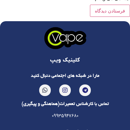
کلینیک ویپ
مارا در شبکه های اجتماعی دنبال کنید
تماس با کارشناس تعمیرات(هماهنگی و پیگیری)
09935947680