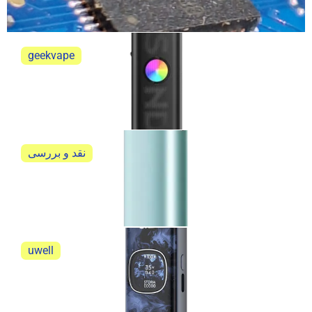
خلاصه ی تعمیر ویپ پاد پاوا هوریز اولترا
geekvape
گیک ویپ ساندر کیو 3 geekvape sonder Q3
گیک ویپ ساندر کیو 3 geekvape sonder Q3
نقد و بررسی
آیکاس ایلوما وان آی نیو کیت (IQOS ILUMA ONE i New
Kit)
نقد و بررسی آیکاس ایلوما وان آی نیو کیت (IQOS...
uwell
نقد و بررسی پاد سیستم یوول کالیبرن G5
نقد و بررسی پاد سیستم یوول کالیبرن G5 جامع و...