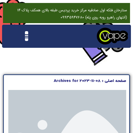
ستارخان فلکه اول صادقیه مرکز خرید پردیس طبقه بالای همکف پلاک 14
(انتهای راهرو روبه روی پله) 09935947680
تماس باما
درخواست تعمیرات ویپ
نقد و بررسی
صفحه اصلی
»
Archives for 2023-11-08