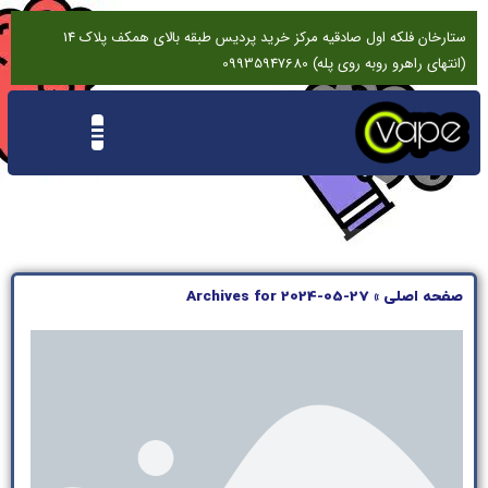
ستارخان فلکه اول صادقیه مرکز خرید پردیس طبقه بالای همکف پلاک 14
(انتهای راهرو روبه روی پله) 09935947680
تماس باما
درخواست تعمیرات ویپ
نقد و بررسی
صفحه اصلی
»
Archives for 2024-05-27