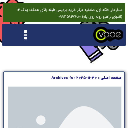
ستارخان فلکه اول صادقیه مرکز خرید پردیس طبقه بالای همکف پلاک 14
(انتهای راهرو روبه روی پله) 09935947680
تماس باما
درخواست تعمیرات ویپ
نقد و بررسی
صفحه اصلی
»
Archives for 2025-11-30